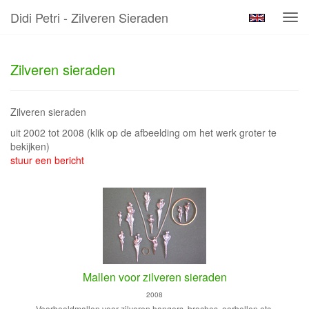
Didi Petri - Zilveren Sieraden
Tog
navi
Zilveren sieraden
Zilveren sieraden
uit 2002 tot 2008
(klik op de afbeelding om het werk groter te
bekijken)
stuur een bericht
Mallen voor zilveren sieraden
2008
Voorbeeldmallen voor zilveren hangers, broches, oorbellen etc.