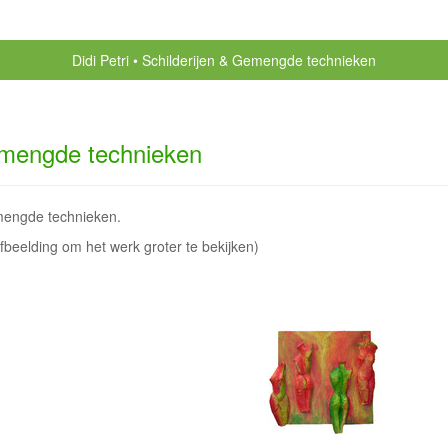
Didi Petri
Schilderijen & Gemengde technieken
emengde technieken
emengde technieken.
afbeelding om het werk groter te bekijken)