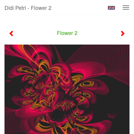
Didi Petri - Flower 2
Tog
navi
Flower 2