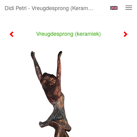
Didi Petri - Vreugdesprong (keramiek)
Tog
navi
Vreugdesprong (keramiek)