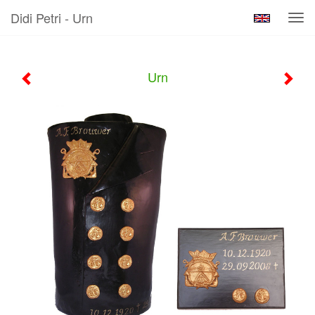
Didi Petri - Urn
Tog
navi
Urn